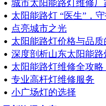
城市太阳能路灯维修厂
太阳能路灯 “医生”，
点亮城市之光
太阳能路灯价格与品质
深度剖析山东太阳能路
太阳能路灯维修全攻略
专业高杆灯维修服务
小广场灯的选择