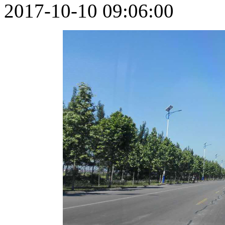
2017-10-10 09:06:00