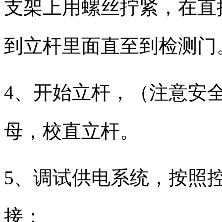
支架上用螺丝拧紧，在直
到立杆里面直至到检测门
4
、开始立杆，（注意安
母，校直立杆。
5
、调试供电系统，按照
接：