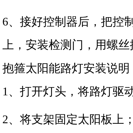
6
、接好控制器后，把控
上，安装检测门，用螺丝
抱箍太阳能路灯安装说明
1
、打开灯头，将路灯驱
2
、将支架固定太阳板上