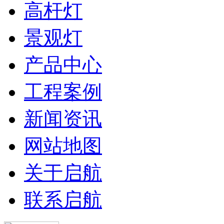
高杆灯
景观灯
产品中心
工程案例
新闻资讯
网站地图
关于启航
联系启航