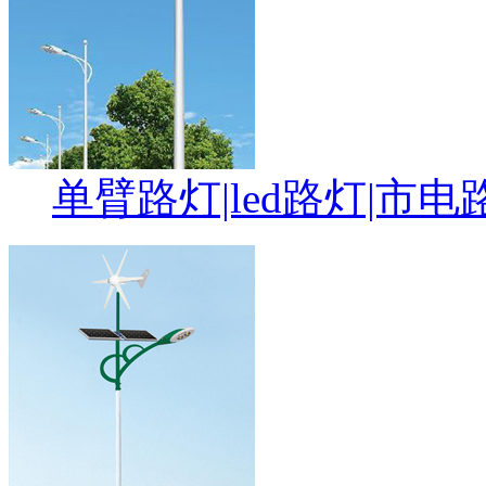
单臂路灯|led路灯|市电路灯