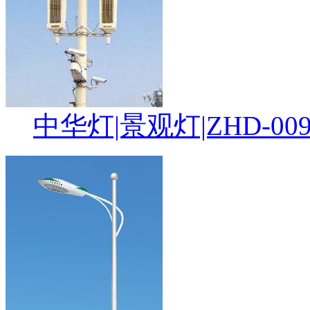
中华灯|景观灯|ZHD-009