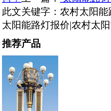
此文关键字：
农村太阳能
太阳能路灯报价|农村太
推荐产品