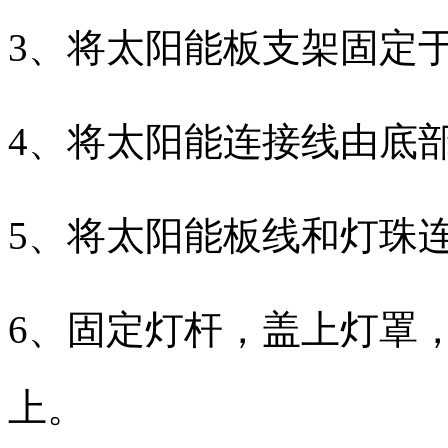
3
、将太阳能板支架固定
4
、将太阳能连接线由底
5
、将太阳能板线和灯珠
6
、固定灯杆，盖上灯罩
上。