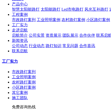
产品中心
智慧太阳能路灯
太阳能路灯
Led市电路灯
风光互补路灯
工程案例
市政路灯案列
工业照明案例
农村路灯案例
小区路灯案例
工厂实力
走进启航
启航简介
公司实景
资质展示
团队展示
合作伙伴
联系启
新闻资讯
公司动态
行业动态
路灯知识
常见问题
合作喜讯
联系启航
工厂实力
市政路灯案列
工业照明案例
农村路灯案例
小区路灯案例
其它案例
施工团队
免费咨询热线