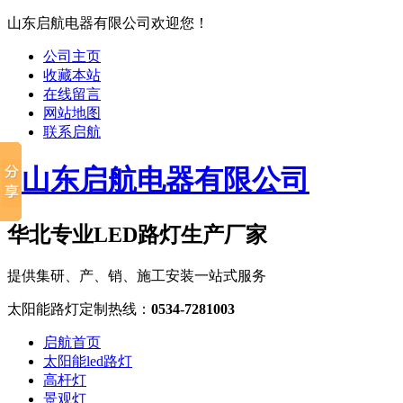
山东启航电器有限公司欢迎您！
公司主页
收藏本站
在线留言
网站地图
联系启航
华北专业LED路灯生产厂家
提供集研、产、销、施工安装一站式服务
太阳能路灯定制热线：
0534-7281003
启航首页
太阳能led路灯
高杆灯
景观灯