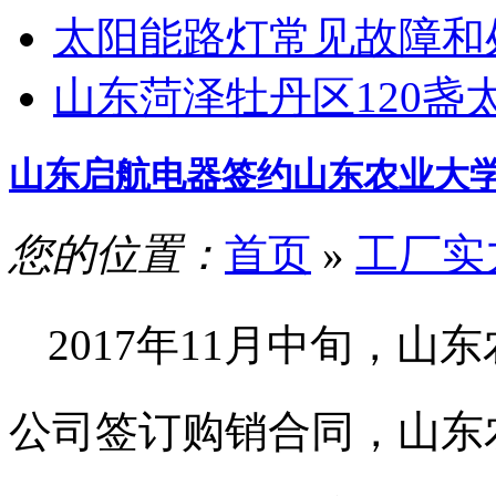
太阳能路灯常见故障和
山东菏泽牡丹区120盏
山东启航电器签约山东农业大
您的位置：
首页
»
工厂实
2017
年
11
月中旬，山东
公司签订购销合同，山东