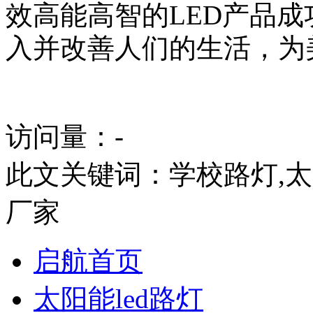
效高能高智的LED产品
入并改善人们的生活，为
访问量：
-
此文关键词：
学校路灯,太
厂家
启航首页
太阳能led路灯