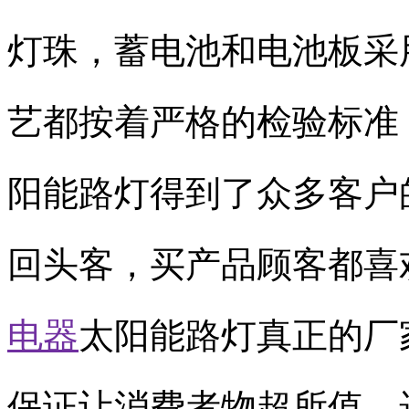
灯珠，蓄电池和电池板采
艺都按着严格的检验标准
阳能路灯得到了众多客户
回头客，买产品顾客都喜
电器
太阳能路灯真正的厂
保证让消费者物超所值，