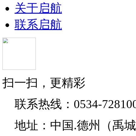
关于启航
联系启航
扫一扫，更精彩
联系热线：0534-72810
地址：中国.德州（禹