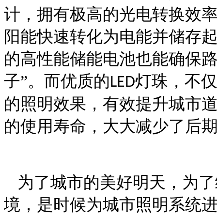
计，拥有极高的光电转换效
阳能快速转化为电能并储存
的高性能储能电池也能确保路
子”。而优质的
灯珠，不
LED
的照明效果，有效提升城市
的使用寿命，大大减少了后
为了城市的美好明天，为了
境，是时候为城市照明系统