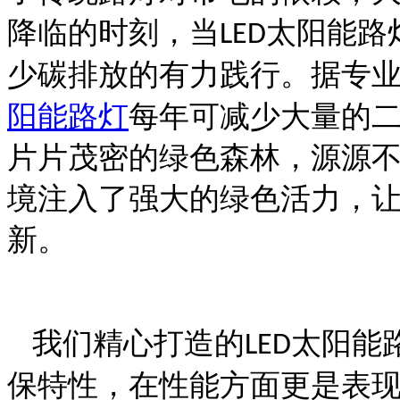
降临的时刻，当
太阳能路
LED
少碳排放的有力践行。据专
阳能路灯
每年可减少大量的
片片茂密的绿色森林，源源
境注入了强大的绿色活力，
新。
我们精心打造的
太阳能
LED
保特性，在性能方面更是表