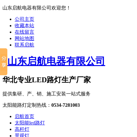
山东启航电器有限公司欢迎您！
公司主页
收藏本站
在线留言
网站地图
联系启航
华北专业LED路灯生产厂家
提供集研、产、销、施工安装一站式服务
太阳能路灯定制热线：
0534-7281003
启航首页
太阳能led路灯
高杆灯
景观灯