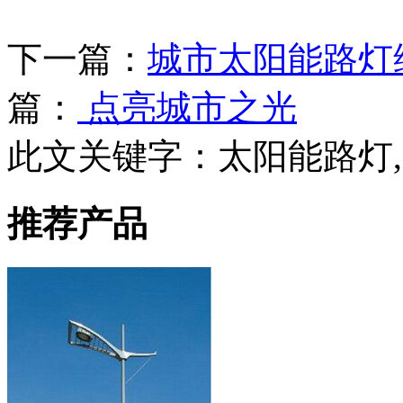
下一篇：
城市太阳能路灯
篇：
点亮城市之光
此文关键字：
太阳能路灯
推荐产品