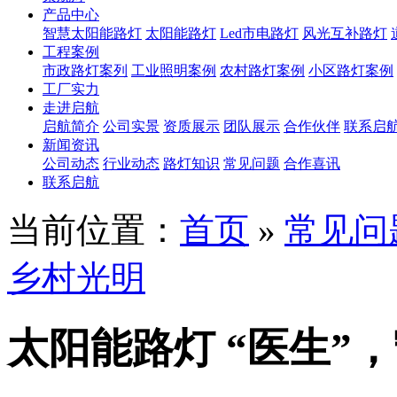
产品中心
智慧太阳能路灯
太阳能路灯
Led市电路灯
风光互补路灯
工程案例
市政路灯案列
工业照明案例
农村路灯案例
小区路灯案例
工厂实力
走进启航
启航简介
公司实景
资质展示
团队展示
合作伙伴
联系启
新闻资讯
公司动态
行业动态
路灯知识
常见问题
合作喜讯
联系启航
当前位置：
首页
»
常见问
乡村光明
太阳能路灯 “医生”