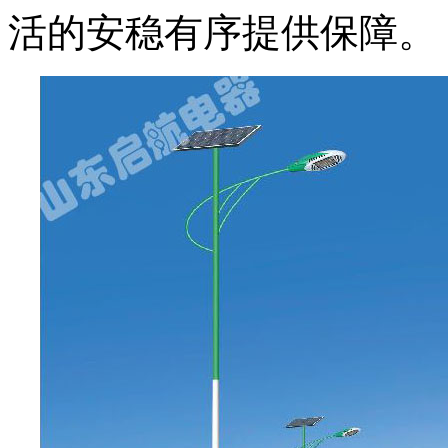
活的安稳有序提供保障。