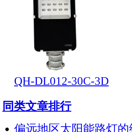
QH-DL012-30C-3D
同类文章排行
偏远地区太阳能路灯的