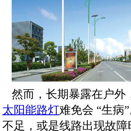
然而，长期暴露在户外
太阳能路灯
难免会
“生病
不足，或是线路出现故障