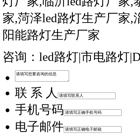
灯厂家,临沂led路灯厂家,
家,菏泽led路灯生产厂家,淄
阳能路灯生产厂家
咨询：led路灯|市电路灯|DL
联 系 人
手机号码
电子邮件