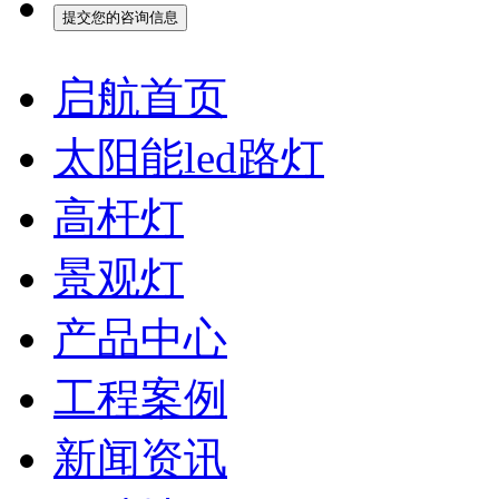
启航首页
太阳能led路灯
高杆灯
景观灯
产品中心
工程案例
新闻资讯