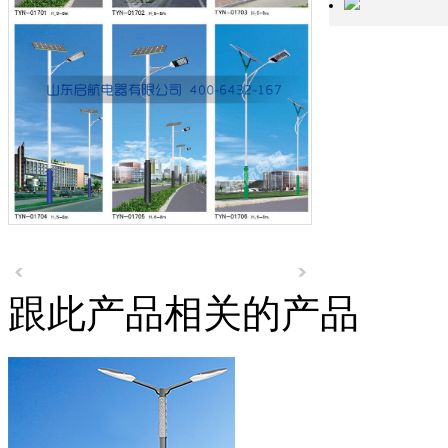
跟此产品相关的产品