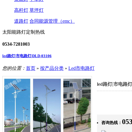
高杆灯
草坪灯
道路灯
合同能源管理（emc）
太阳能路灯定制热线
0534-7281003
led路灯|市电路灯|DLD-03106
您的位置：
首页
»
按产品分类
»
Led市电路灯
led路灯|市电路灯|
05
咨询热线：