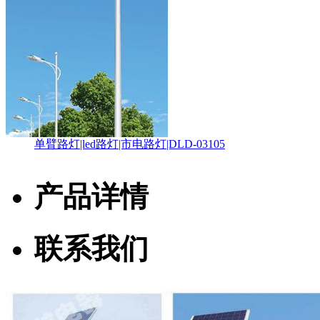
单臂路灯|led路灯|市电路灯|DLD-03105
产品详情
联系我们