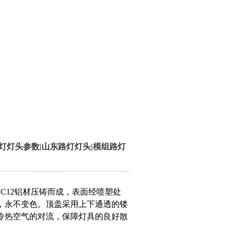
灯灯头参数|山东路灯灯头|模组路灯
C12铝材压铸而成，表面经喷塑处
，永不变色。顶盖采用上下通透的镂
冷热空气的对流，保障灯具的良好散