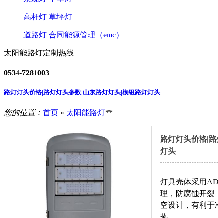
高杆灯
草坪灯
道路灯
合同能源管理（emc）
太阳能路灯定制热线
0534-7281003
路灯灯头价格|路灯灯头参数|山东路灯灯头|模组路灯灯头
您的位置：
首页
»
太阳能路灯
**
路灯灯头价格|路
灯头
灯具壳体采用AD
理，防腐蚀开裂
空设计，有利于
热