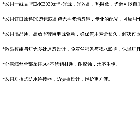
*采用一线品牌
EMC3030
新型光源，光效高，热阻低，光源可以自
*采用进口原料
PC
透镜或高透光学玻璃透镜，专业的配光，可应用
*采用高品质、高效率转换电源驱动，确保使用寿命长久，解决过
*散热模组与灯壳多处通透设计，免灰尘积累与积水影响，保障灯
*外露螺丝全部采用
304
不锈钢材质，耐腐蚀，永不生锈。
*采用对插式防水连接器，防误插设计，维护更方便。