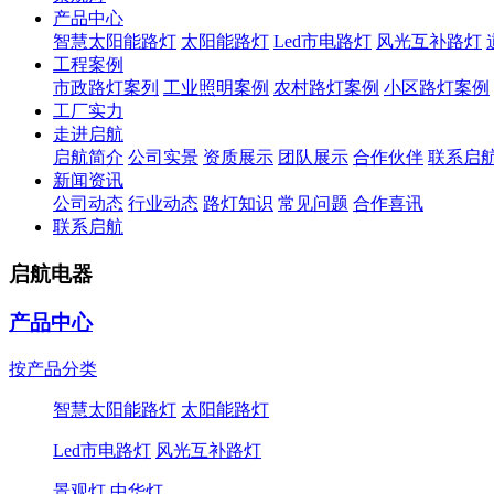
产品中心
智慧太阳能路灯
太阳能路灯
Led市电路灯
风光互补路灯
工程案例
市政路灯案列
工业照明案例
农村路灯案例
小区路灯案例
工厂实力
走进启航
启航简介
公司实景
资质展示
团队展示
合作伙伴
联系启
新闻资讯
公司动态
行业动态
路灯知识
常见问题
合作喜讯
联系启航
启航电器
产品中心
按产品分类
智慧太阳能路灯
太阳能路灯
Led市电路灯
风光互补路灯
景观灯
中华灯